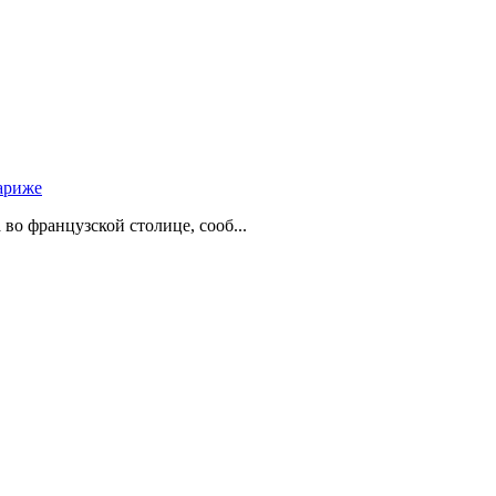
ариже
о французской столице, сооб...