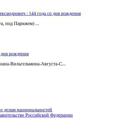
ександрович : 144 года со дня рождения
а, под Парижем) ...
о дня рождения
ана-Вильгельмина-Августа-С...
о делам национальностей
авительстве Российской Федерации