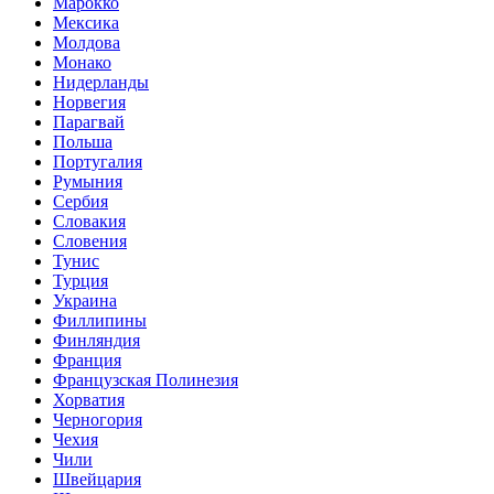
Марокко
Мексика
Молдова
Монако
Нидерланды
Норвегия
Парагвай
Польша
Португалия
Румыния
Сербия
Словакия
Словения
Тунис
Турция
Украина
Филлипины
Финляндия
Франция
Французская Полинезия
Хорватия
Черногория
Чехия
Чили
Швейцария