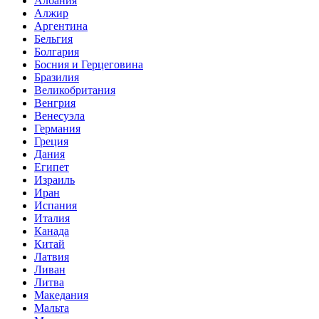
Албания
Алжир
Аргентина
Бельгия
Болгария
Босния и Герцеговина
Бразилия
Великобритания
Венгрия
Венесуэла
Германия
Греция
Дания
Египет
Израиль
Иран
Испания
Италия
Канада
Китай
Латвия
Ливан
Литва
Македания
Мальта