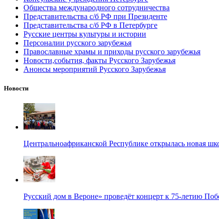
Общества международного сотрудничества
Представительства с/б РФ при Президенте
Представительства с/б РФ в Петербурге
Русские центры культуры и истории
Персоналии русского зарубежья
Православные храмы и приходы русского зарубежья
Новости,события, факты Русского Зарубежья
Анонсы мероприятий Русского Зарубежья
Новости
Центральноафриканской Республике открылась новая шк
Русский дом в Вероне» проведёт концерт к 75-летию По