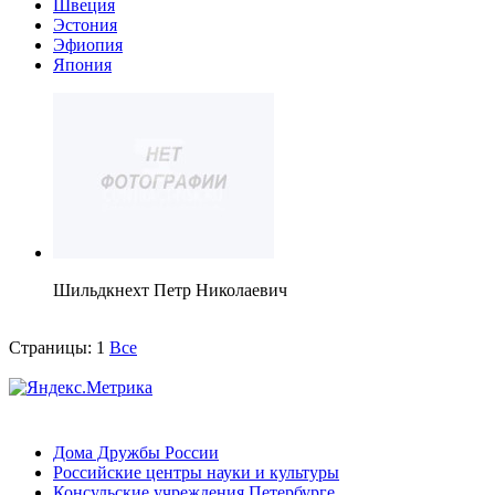
Швеция
Эстония
Эфиопия
Япония
Шильдкнехт Петр Николаевич
Страницы:
1
Все
Дома Дружбы России
Российские центры науки и культуры
Консульские учреждения Петербурге