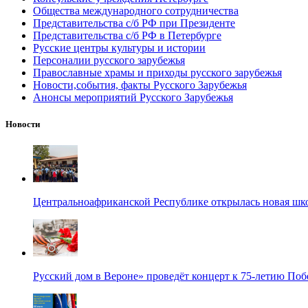
Общества международного сотрудничества
Представительства с/б РФ при Президенте
Представительства с/б РФ в Петербурге
Русские центры культуры и истории
Персоналии русского зарубежья
Православные храмы и приходы русского зарубежья
Новости,события, факты Русского Зарубежья
Анонсы мероприятий Русского Зарубежья
Новости
Центральноафриканской Республике открылась новая шк
Русский дом в Вероне» проведёт концерт к 75-летию По