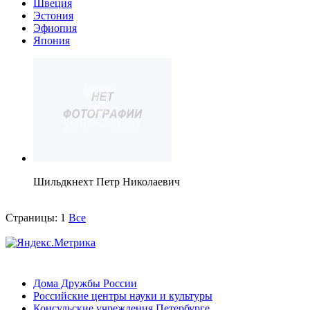
Швеция
Эстония
Эфиопия
Япония
Шильдкнехт Петр Николаевич
Страницы:
1
Все
Дома Дружбы России
Российские центры науки и культуры
Консульские учреждения Петербурге