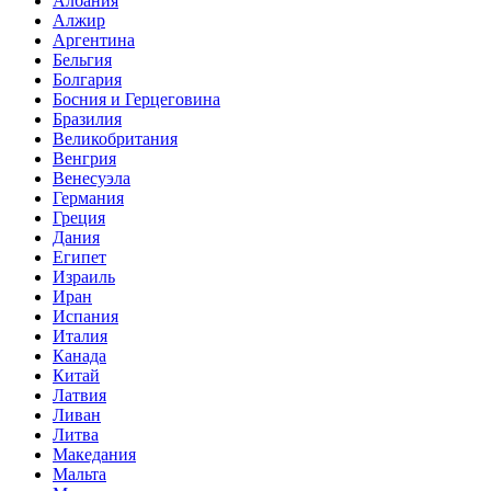
Албания
Алжир
Аргентина
Бельгия
Болгария
Босния и Герцеговина
Бразилия
Великобритания
Венгрия
Венесуэла
Германия
Греция
Дания
Египет
Израиль
Иран
Испания
Италия
Канада
Китай
Латвия
Ливан
Литва
Македания
Мальта