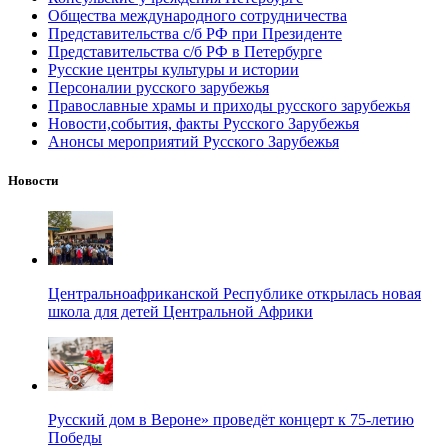
Общества международного сотрудничества
Представительства с/б РФ при Президенте
Представительства с/б РФ в Петербурге
Русские центры культуры и истории
Персоналии русского зарубежья
Православные храмы и приходы русского зарубежья
Новости,события, факты Русского Зарубежья
Анонсы мероприятий Русского Зарубежья
Новости
Центральноафриканской Республике открылась новая
школа для детей Центральной Африки
Русский дом в Вероне» проведёт концерт к 75-летию
Победы