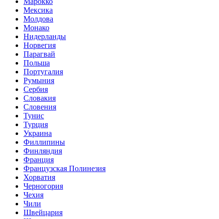
Марокко
Мексика
Молдова
Монако
Нидерланды
Норвегия
Парагвай
Польша
Португалия
Румыния
Сербия
Словакия
Словения
Тунис
Турция
Украина
Филлипины
Финляндия
Франция
Французская Полинезия
Хорватия
Черногория
Чехия
Чили
Швейцария