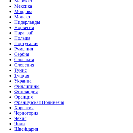
Марокко
Мексика
Молдова
Монако
Нидерланды
Норвегия
Парагвай
Польша
Португалия
Румыния
Сербия
Словакия
Словения
Тунис
Турция
Украина
Филлипины
Финляндия
Франция
Французская Полинезия
Хорватия
Черногория
Чехия
Чили
Швейцария