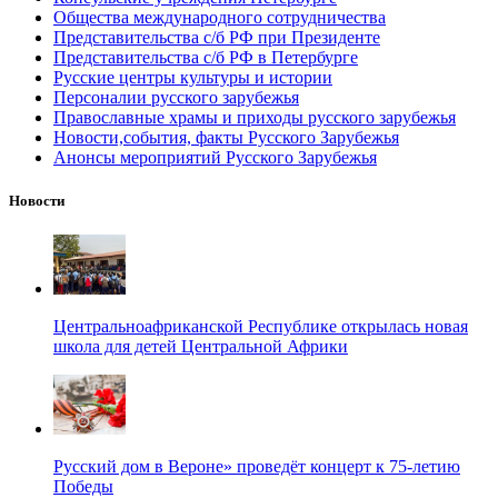
Общества международного сотрудничества
Представительства с/б РФ при Президенте
Представительства с/б РФ в Петербурге
Русские центры культуры и истории
Персоналии русского зарубежья
Православные храмы и приходы русского зарубежья
Новости,события, факты Русского Зарубежья
Анонсы мероприятий Русского Зарубежья
Новости
Центральноафриканской Республике открылась новая
школа для детей Центральной Африки
Русский дом в Вероне» проведёт концерт к 75-летию
Победы