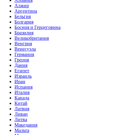
Албания
Алжир
Аргентина
Бельгия
Болгария
Босния и Герцеговина
Бразилия
Великобритания
Венгрия
Венесуэла
Германия
Греция
Дания
Египет
Израиль
Иран
Испания
Италия
Канада
Китай
Латвия
Ливан
Литва
Македания
Мальта