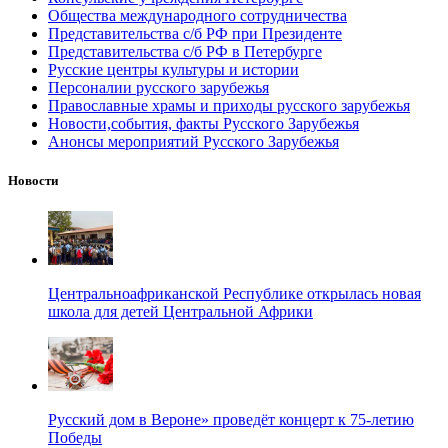
Общества международного сотрудничества
Представительства с/б РФ при Президенте
Представительства с/б РФ в Петербурге
Русские центры культуры и истории
Персоналии русского зарубежья
Православные храмы и приходы русского зарубежья
Новости,события, факты Русского Зарубежья
Анонсы мероприятий Русского Зарубежья
Новости
Центральноафриканской Республике открылась новая
школа для детей Центральной Африки
Русский дом в Вероне» проведёт концерт к 75-летию
Победы