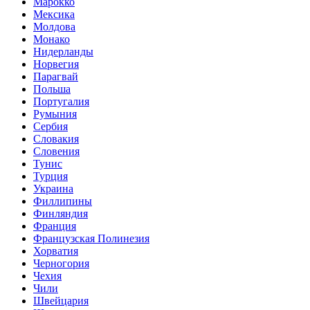
Марокко
Мексика
Молдова
Монако
Нидерланды
Норвегия
Парагвай
Польша
Португалия
Румыния
Сербия
Словакия
Словения
Тунис
Турция
Украина
Филлипины
Финляндия
Франция
Французская Полинезия
Хорватия
Черногория
Чехия
Чили
Швейцария