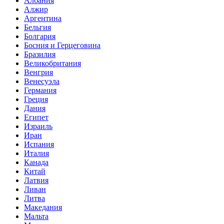
Албания
Алжир
Аргентина
Бельгия
Болгария
Босния и Герцеговина
Бразилия
Великобритания
Венгрия
Венесуэла
Германия
Греция
Дания
Египет
Израиль
Иран
Испания
Италия
Канада
Китай
Латвия
Ливан
Литва
Македания
Мальта