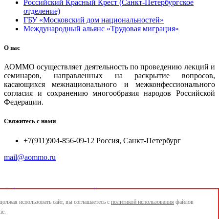
Российский Красный Крест (Санкт-Петербургское
отделение)
ГБУ «Московский дом национальностей»
Международный альянс «Трудовая миграция»
О нас
АОММО осуществляет деятельность по проведению лекций и
семинаров, направленных на раскрытие вопросов,
касающихся межнационального и межконфессионального
согласия и сохранению многообразия народов Российской
Федерации.
Свяжитесь с нами
+7(911)904-856-09-12 Россия, Санкт-Петербург
mail@aommo.ru
©
Ассоциация организаций по реализации национальных
проектов и достижению национальных целей развития
олжая использовать сайт, вы соглашаетесь с
политикой использования
файлов
"АОММО"
ie.