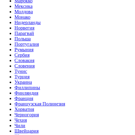
Марокко
Мексика
Молдова
Монако
Нидерланды
Норвегия
Парагвай
Польша
Португалия
Румыния
Сербия
Словакия
Словения
Тунис
Турция
Украина
Филлипины
Финляндия
Франция
Французская Полинезия
Хорватия
Черногория
Чехия
Чили
Швейцария