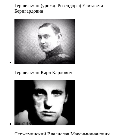
Гершельман (урожд. Розендорф) Елизавета
Бернгардовна
Гершельман Карл Карлович
Стржеминский Владислав Максимилианович