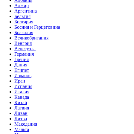
Албания
Алжир
Аргентина
Бельгия
Болгария
Босния и Герцеговина
Бразилия
Великобритания
Венгрия
Венесуэла
Германия
Греция
Дания
Египет
Израиль
Иран
Испания
Италия
Канада
Китай
Латвия
Ливан
Литва
Македания
Мальта