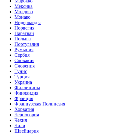
Марокко
Мексика
Молдова
Монако
Нидерланды
Норвегия
Парагвай
Польша
Португалия
Румыния
Сербия
Словакия
Словения
Тунис
Турция
Украина
Филлипины
Финляндия
Франция
Французская Полинезия
Хорватия
Черногория
Чехия
Чили
Швейцария