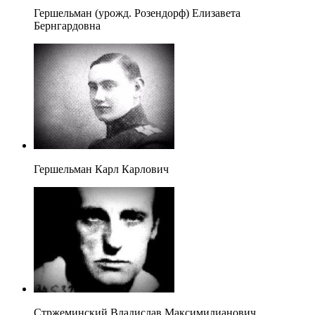
Гершельман (урожд. Розендорф) Елизавета
Бернгардовна
Гершельман Карл Карлович
Стржеминский Владислав Максимилианович