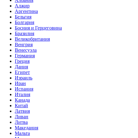
Албания
Алжир
Аргентина
Бельгия
Болгария
Босния и Герцеговина
Бразилия
Великобритания
Венгрия
Венесуэла
Германия
Греция
Дания
Египет
Израиль
Иран
Испания
Италия
Канада
Китай
Латвия
Ливан
Литва
Македания
Мальта