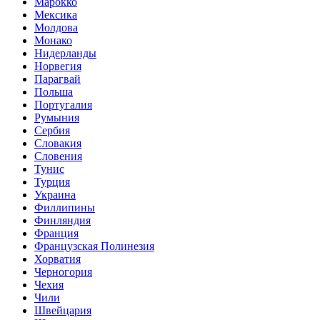
Марокко
Мексика
Молдова
Монако
Нидерланды
Норвегия
Парагвай
Польша
Португалия
Румыния
Сербия
Словакия
Словения
Тунис
Турция
Украина
Филлипины
Финляндия
Франция
Французская Полинезия
Хорватия
Черногория
Чехия
Чили
Швейцария