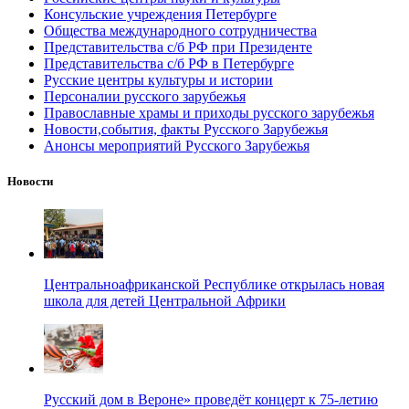
Консульские учреждения Петербурге
Общества международного сотрудничества
Представительства с/б РФ при Президенте
Представительства с/б РФ в Петербурге
Русские центры культуры и истории
Персоналии русского зарубежья
Православные храмы и приходы русского зарубежья
Новости,события, факты Русского Зарубежья
Анонсы мероприятий Русского Зарубежья
Новости
Центральноафриканской Республике открылась новая
школа для детей Центральной Африки
Русский дом в Вероне» проведёт концерт к 75-летию