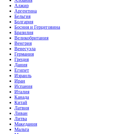
Албания
Алжир
Аргентина
Бельгия
Болгария
Босния и Герцеговина
Бразилия
Великобритания
Венгрия
Венесуэла
Германия
Греция
Дания
Египет
Израиль
Иран
Испания
Италия
Канада
Китай
Латвия
Ливан
Литва
Македания
Мальта