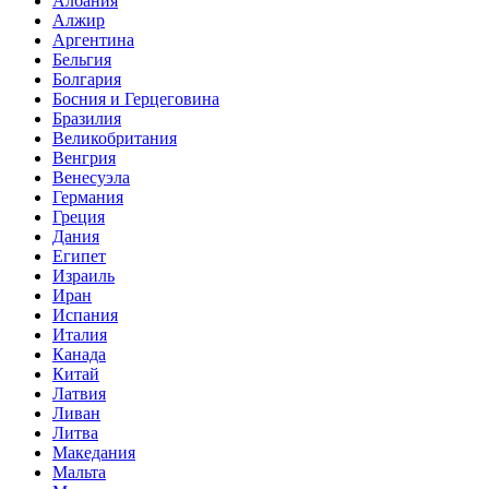
Албания
Алжир
Аргентина
Бельгия
Болгария
Босния и Герцеговина
Бразилия
Великобритания
Венгрия
Венесуэла
Германия
Греция
Дания
Египет
Израиль
Иран
Испания
Италия
Канада
Китай
Латвия
Ливан
Литва
Македания
Мальта