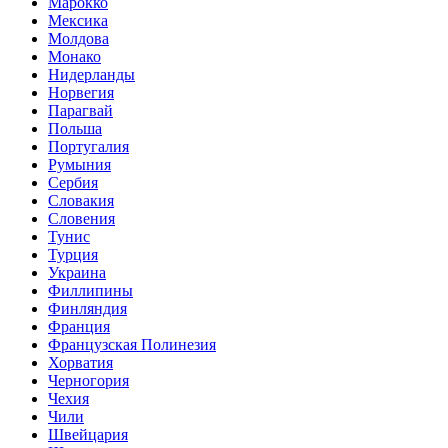
Марокко
Мексика
Молдова
Монако
Нидерланды
Норвегия
Парагвай
Польша
Португалия
Румыния
Сербия
Словакия
Словения
Тунис
Турция
Украина
Филлипины
Финляндия
Франция
Французская Полинезия
Хорватия
Черногория
Чехия
Чили
Швейцария