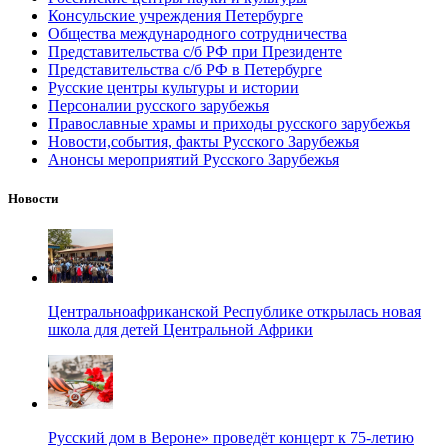
Консульские учреждения Петербурге
Общества международного сотрудничества
Представительства с/б РФ при Президенте
Представительства с/б РФ в Петербурге
Русские центры культуры и истории
Персоналии русского зарубежья
Православные храмы и приходы русского зарубежья
Новости,события, факты Русского Зарубежья
Анонсы мероприятий Русского Зарубежья
Новости
Центральноафриканской Республике открылась новая
школа для детей Центральной Африки
Русский дом в Вероне» проведёт концерт к 75-летию