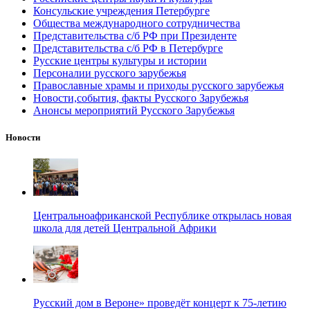
Консульские учреждения Петербурге
Общества международного сотрудничества
Представительства с/б РФ при Президенте
Представительства с/б РФ в Петербурге
Русские центры культуры и истории
Персоналии русского зарубежья
Православные храмы и приходы русского зарубежья
Новости,события, факты Русского Зарубежья
Анонсы мероприятий Русского Зарубежья
Новости
Центральноафриканской Республике открылась новая
школа для детей Центральной Африки
Русский дом в Вероне» проведёт концерт к 75-летию