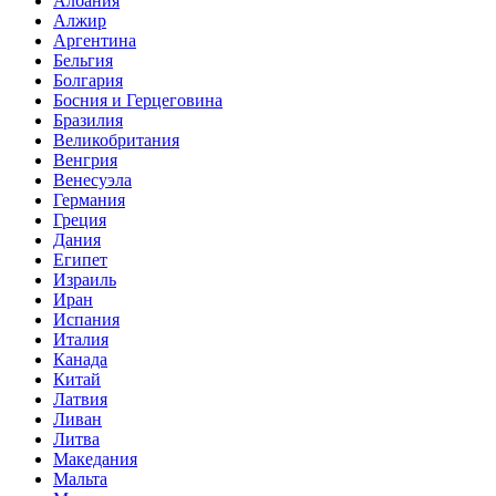
Албания
Алжир
Аргентина
Бельгия
Болгария
Босния и Герцеговина
Бразилия
Великобритания
Венгрия
Венесуэла
Германия
Греция
Дания
Египет
Израиль
Иран
Испания
Италия
Канада
Китай
Латвия
Ливан
Литва
Македания
Мальта