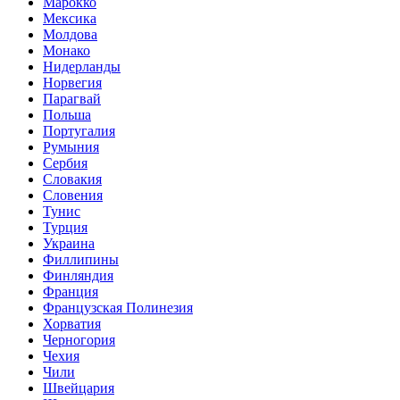
Марокко
Мексика
Молдова
Монако
Нидерланды
Норвегия
Парагвай
Польша
Португалия
Румыния
Сербия
Словакия
Словения
Тунис
Турция
Украина
Филлипины
Финляндия
Франция
Французская Полинезия
Хорватия
Черногория
Чехия
Чили
Швейцария