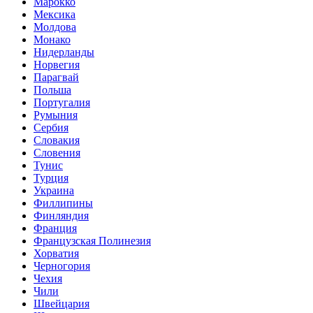
Марокко
Мексика
Молдова
Монако
Нидерланды
Норвегия
Парагвай
Польша
Португалия
Румыния
Сербия
Словакия
Словения
Тунис
Турция
Украина
Филлипины
Финляндия
Франция
Французская Полинезия
Хорватия
Черногория
Чехия
Чили
Швейцария