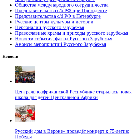
Общества международного сотрудничества
Представительства с/б РФ при Президенте
Представительства с/б РФ в Петербурге
Русские центры культуры и истории
Персоналии русского зарубежья
Православные храмы и приходы русского зарубежья
Новости,события, факты Русского Зарубежья
Анонсы мероприятий Русского Зарубежья
Новости
Центральноафриканской Республике открылась новая
школа для детей Центральной Африки
Русский дом в Вероне» проведёт концерт к 75-летию
Победы