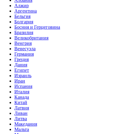
Албания
Алжир
Аргентина
Бельгия
Болгария
Босния и Герцеговина
Бразилия
Великобритания
Венгрия
Венесуэла
Германия
Греция
Дания
Египет
Израиль
Иран
Испания
Италия
Канада
Китай
Латвия
Ливан
Литва
Македания
Мальта