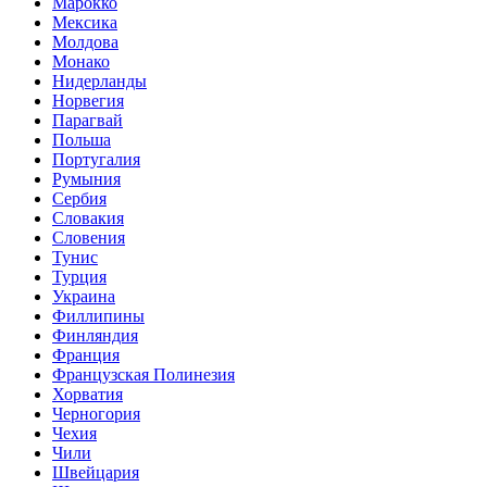
Марокко
Мексика
Молдова
Монако
Нидерланды
Норвегия
Парагвай
Польша
Португалия
Румыния
Сербия
Словакия
Словения
Тунис
Турция
Украина
Филлипины
Финляндия
Франция
Французская Полинезия
Хорватия
Черногория
Чехия
Чили
Швейцария