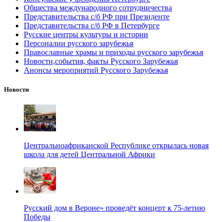
Общества международного сотрудничества
Представительства с/б РФ при Президенте
Представительства с/б РФ в Петербурге
Русские центры культуры и истории
Персоналии русского зарубежья
Православные храмы и приходы русского зарубежья
Новости,события, факты Русского Зарубежья
Анонсы мероприятий Русского Зарубежья
Новости
Центральноафриканской Республике открылась новая
школа для детей Центральной Африки
Русский дом в Вероне» проведёт концерт к 75-летию
Победы