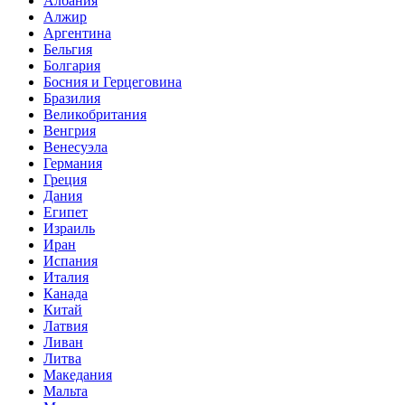
Албания
Алжир
Аргентина
Бельгия
Болгария
Босния и Герцеговина
Бразилия
Великобритания
Венгрия
Венесуэла
Германия
Греция
Дания
Египет
Израиль
Иран
Испания
Италия
Канада
Китай
Латвия
Ливан
Литва
Македания
Мальта