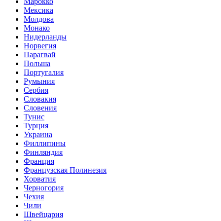
Марокко
Мексика
Молдова
Монако
Нидерланды
Норвегия
Парагвай
Польша
Португалия
Румыния
Сербия
Словакия
Словения
Тунис
Турция
Украина
Филлипины
Финляндия
Франция
Французская Полинезия
Хорватия
Черногория
Чехия
Чили
Швейцария