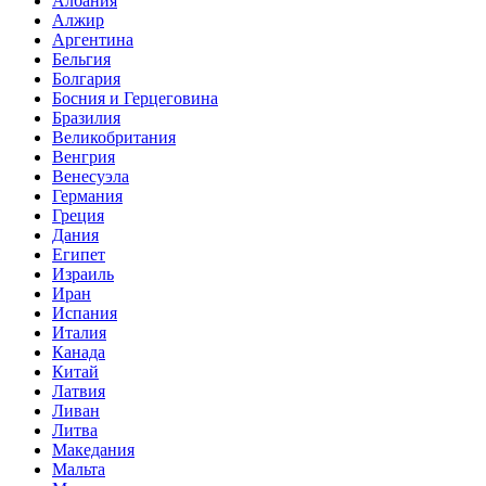
Албания
Алжир
Аргентина
Бельгия
Болгария
Босния и Герцеговина
Бразилия
Великобритания
Венгрия
Венесуэла
Германия
Греция
Дания
Египет
Израиль
Иран
Испания
Италия
Канада
Китай
Латвия
Ливан
Литва
Македания
Мальта