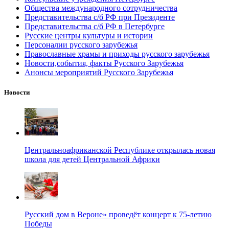
Общества международного сотрудничества
Представительства с/б РФ при Президенте
Представительства с/б РФ в Петербурге
Русские центры культуры и истории
Персоналии русского зарубежья
Православные храмы и приходы русского зарубежья
Новости,события, факты Русского Зарубежья
Анонсы мероприятий Русского Зарубежья
Новости
Центральноафриканской Республике открылась новая
школа для детей Центральной Африки
Русский дом в Вероне» проведёт концерт к 75-летию
Победы