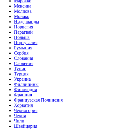
Марокко
Мексика
Молдова
Монако
Нидерланды
Норвегия
Парагвай
Польша
Португалия
Румыния
Сербия
Словакия
Словения
Тунис
Турция
Украина
Филлипины
Финляндия
Франция
Французская Полинезия
Хорватия
Черногория
Чехия
Чили
Швейцария