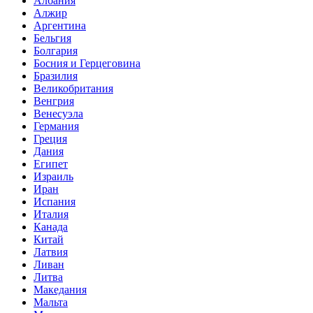
Албания
Алжир
Аргентина
Бельгия
Болгария
Босния и Герцеговина
Бразилия
Великобритания
Венгрия
Венесуэла
Германия
Греция
Дания
Египет
Израиль
Иран
Испания
Италия
Канада
Китай
Латвия
Ливан
Литва
Македания
Мальта