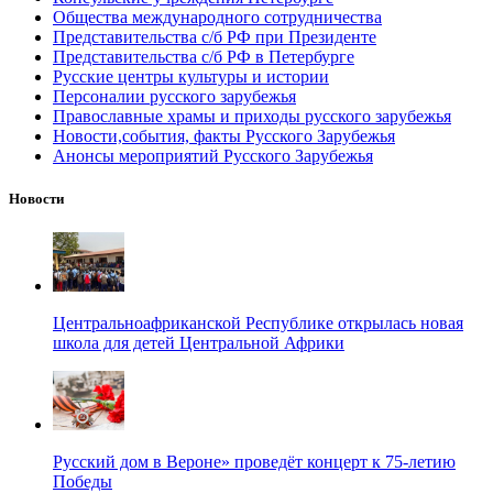
Общества международного сотрудничества
Представительства с/б РФ при Президенте
Представительства с/б РФ в Петербурге
Русские центры культуры и истории
Персоналии русского зарубежья
Православные храмы и приходы русского зарубежья
Новости,события, факты Русского Зарубежья
Анонсы мероприятий Русского Зарубежья
Новости
Центральноафриканской Республике открылась новая
школа для детей Центральной Африки
Русский дом в Вероне» проведёт концерт к 75-летию
Победы