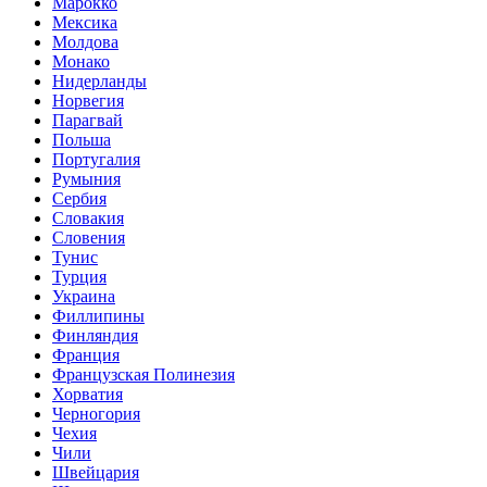
Марокко
Мексика
Молдова
Монако
Нидерланды
Норвегия
Парагвай
Польша
Португалия
Румыния
Сербия
Словакия
Словения
Тунис
Турция
Украина
Филлипины
Финляндия
Франция
Французская Полинезия
Хорватия
Черногория
Чехия
Чили
Швейцария