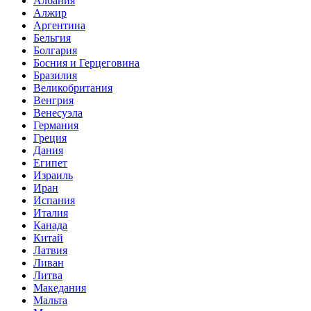
Албания
Алжир
Аргентина
Бельгия
Болгария
Босния и Герцеговина
Бразилия
Великобритания
Венгрия
Венесуэла
Германия
Греция
Дания
Египет
Израиль
Иран
Испания
Италия
Канада
Китай
Латвия
Ливан
Литва
Македания
Мальта