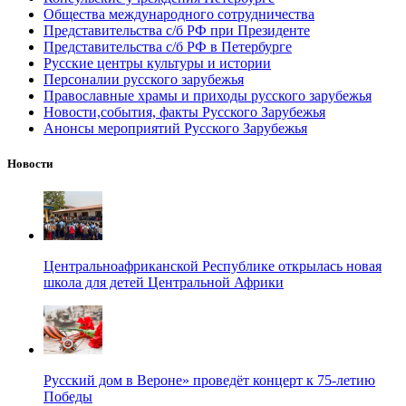
Общества международного сотрудничества
Представительства с/б РФ при Президенте
Представительства с/б РФ в Петербурге
Русские центры культуры и истории
Персоналии русского зарубежья
Православные храмы и приходы русского зарубежья
Новости,события, факты Русского Зарубежья
Анонсы мероприятий Русского Зарубежья
Новости
Центральноафриканской Республике открылась новая
школа для детей Центральной Африки
Русский дом в Вероне» проведёт концерт к 75-летию
Победы