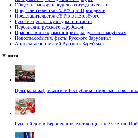
Общества международного сотрудничества
Представительства с/б РФ при Президенте
Представительства с/б РФ в Петербурге
Русские центры культуры и истории
Персоналии русского зарубежья
Православные храмы и приходы русского зарубежья
Новости,события, факты Русского Зарубежья
Анонсы мероприятий Русского Зарубежья
Новости
Центральноафриканской Республике открылась новая шк
Русский дом в Вероне» проведёт концерт к 75-летию По