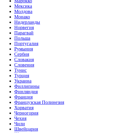
Марокко
Мексика
Молдова
Монако
Нидерланды
Норвегия
Парагвай
Польша
Португалия
Румыния
Сербия
Словакия
Словения
Тунис
Турция
Украина
Филлипины
Финляндия
Франция
Французская Полинезия
Хорватия
Черногория
Чехия
Чили
Швейцария