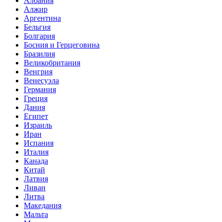
Албания
Алжир
Аргентина
Бельгия
Болгария
Босния и Герцеговина
Бразилия
Великобритания
Венгрия
Венесуэла
Германия
Греция
Дания
Египет
Израиль
Иран
Испания
Италия
Канада
Китай
Латвия
Ливан
Литва
Македания
Мальта