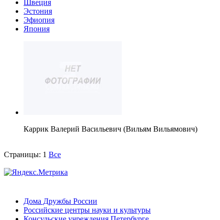
Швеция
Эстония
Эфиопия
Япония
Каррик Валерий Васильевич (Вильям Вильямович)
Страницы:
1
Все
Дома Дружбы России
Российские центры науки и культуры
Консульские учреждения Петербурге