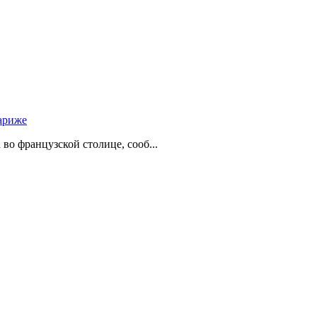
ариже
о французской столице, сооб...