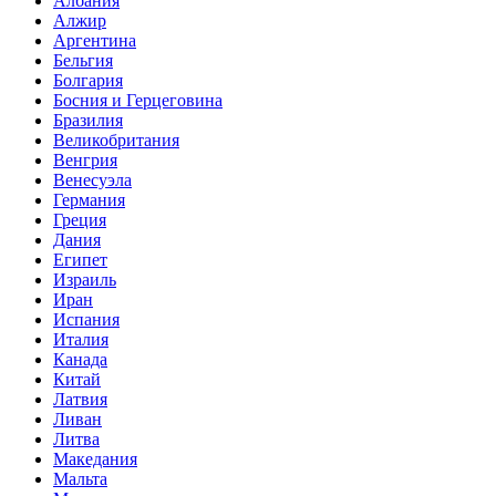
Албания
Алжир
Аргентина
Бельгия
Болгария
Босния и Герцеговина
Бразилия
Великобритания
Венгрия
Венесуэла
Германия
Греция
Дания
Египет
Израиль
Иран
Испания
Италия
Канада
Китай
Латвия
Ливан
Литва
Македания
Мальта