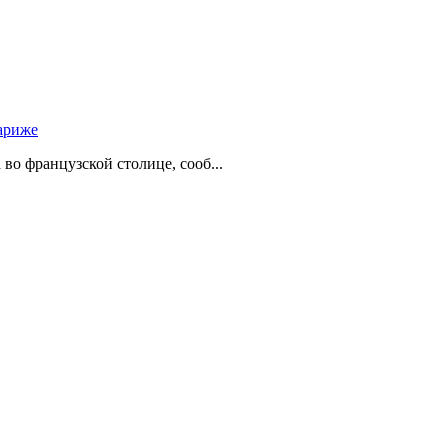
ариже
о французской столице, сооб...