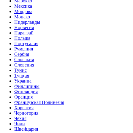
Марокко
Мексика
Молдова
Монако
Нидерланды
Норвегия
Парагвай
Польша
Португалия
Румыния
Сербия
Словакия
Словения
Тунис
Турция
Украина
Филлипины
Финляндия
Франция
Французская Полинезия
Хорватия
Черногория
Чехия
Чили
Швейцария