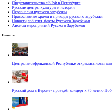
Представительства с/б РФ в Петербурге
Русские центры культуры и истории
Персоналии русского зарубежья
Православные храмы и приходы русского зарубежья
Новости,события, факты Русского Зарубежья
Анонсы мероприятий Русского Зарубежья
Новости
Центральноафриканской Республике открылась новая шк
Русский дом в Вероне» проведёт концерт к 75-летию По