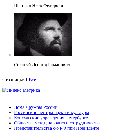
Шапшал Яков Федорович
Сологуб Леонид Романович
Страницы:
1
Все
Дома Дружбы России
Российские центры науки и культуры
Консульские учреждения Петербурге
Общества международного сотрудничества
Представительства с/б РФ при Президенте