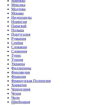
Марокко
Мексика
Молдова
Монако
Нидерланды
Норвегия
Парагвай
Польша
Португалия
Румыния
Сербия
Словакия
Словения
Тунис
Турция
Украина
Филлипины
Финляндия
Франция
Французская Полинезия
Хорватия
Черногория
Чехия
Чили
Швейцария