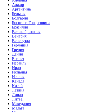
Албания
Алжир
Аргентина
Бельгия
Болгария
Босния и Герцеговина
Бразилия
Великобритания
Венгрия
Венесуэла
Германия
Греция
Дания
Египет
Израиль
Иран
Испания
Италия
Канада
Китай
Латвия
Ливан
Литва
Македания
Мальта