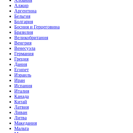
Албания
Алжир
Аргентина
Бельгия
Болгария
Босния и Герцеговина
Бразилия
Великобритания
Венгрия
Венесуэла
Германия
Греция
Дания
Египет
Израиль
Иран
Испания
Италия
Канада
Китай
Латвия
Ливан
Литва
Македания
Мальта