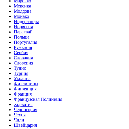
Марокко
Мексика
Молдова
Монако
Нидерланды
Норвегия
Парагвай
Польша
Португалия
Румыния
Сербия
Словакия
Словения
Тунис
Турция
Украина
Филлипины
Финляндия
Франция
Французская Полинезия
Хорватия
Черногория
Чехия
Чили
Швейцария