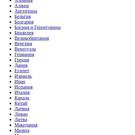
Албания
Алжир
Аргентина
Бельгия
Болгария
Босния и Герцеговина
Бразилия
Великобритания
Венгрия
Венесуэла
Германия
Греция
Дания
Египет
Израиль
Иран
Испания
Италия
Канада
Китай
Латвия
Ливан
Литва
Македания
Мальта