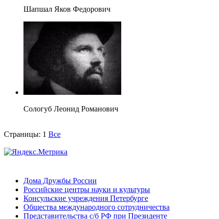
Шапшал Яков Федорович
Сологуб Леонид Романович
Страницы:
1
Все
Дома Дружбы России
Российские центры науки и культуры
Консульские учреждения Петербурге
Общества международного сотрудничества
Представительства с/б РФ при Президенте