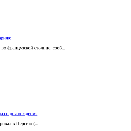
ариже
о французской столице, сооб...
да со дня рождения
ровал в Персию (...