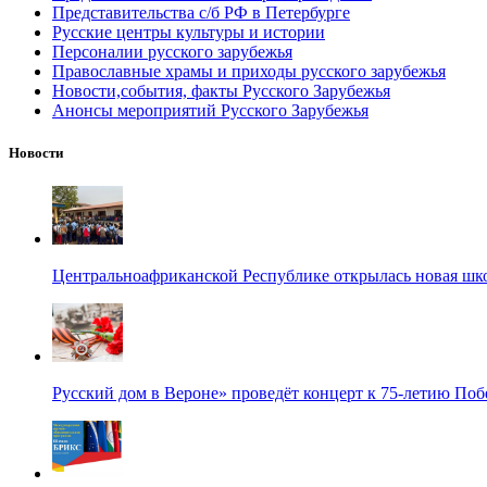
Представительства с/б РФ в Петербурге
Русские центры культуры и истории
Персоналии русского зарубежья
Православные храмы и приходы русского зарубежья
Новости,события, факты Русского Зарубежья
Анонсы мероприятий Русского Зарубежья
Новости
Центральноафриканской Республике открылась новая шк
Русский дом в Вероне» проведёт концерт к 75-летию По