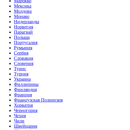
Марокко
Мексика
Молдова
Монако
Нидерланды
Норвегия
Парагвай
Польша
Португалия
Румыния
Сербия
Словакия
Словения
Тунис
Турция
Украина
Филлипины
Финляндия
Франция
Французская Полинезия
Хорватия
Черногория
Чехия
Чили
Швейцария