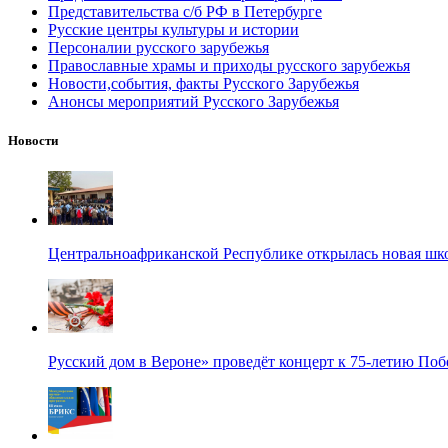
Представительства с/б РФ в Петербурге
Русские центры культуры и истории
Персоналии русского зарубежья
Православные храмы и приходы русского зарубежья
Новости,события, факты Русского Зарубежья
Анонсы мероприятий Русского Зарубежья
Новости
Центральноафриканской Республике открылась новая шк
Русский дом в Вероне» проведёт концерт к 75-летию По