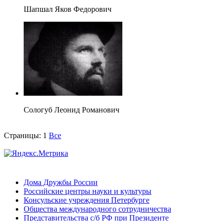
Шапшал Яков Федорович
Сологуб Леонид Романович
Страницы:
1
Все
Дома Дружбы России
Российские центры науки и культуры
Консульские учреждения Петербурге
Общества международного сотрудничества
Представительства с/б РФ при Президенте