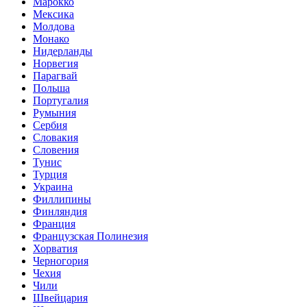
Марокко
Мексика
Молдова
Монако
Нидерланды
Норвегия
Парагвай
Польша
Португалия
Румыния
Сербия
Словакия
Словения
Тунис
Турция
Украина
Филлипины
Финляндия
Франция
Французская Полинезия
Хорватия
Черногория
Чехия
Чили
Швейцария