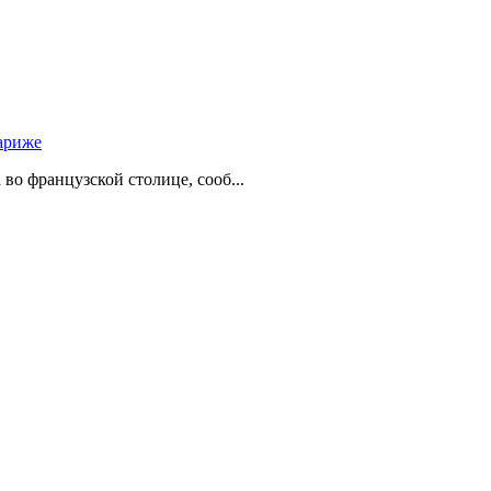
ариже
о французской столице, сооб...