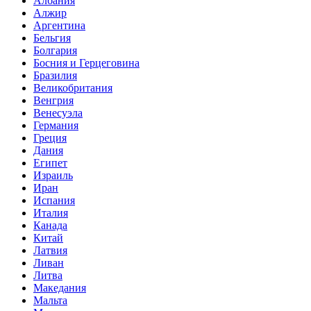
Албания
Алжир
Аргентина
Бельгия
Болгария
Босния и Герцеговина
Бразилия
Великобритания
Венгрия
Венесуэла
Германия
Греция
Дания
Египет
Израиль
Иран
Испания
Италия
Канада
Китай
Латвия
Ливан
Литва
Македания
Мальта