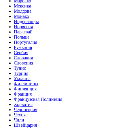
Марокко
Мексика
Молдова
Монако
Нидерланды
Норвегия
Парагвай
Польша
Португалия
Румыния
Сербия
Словакия
Словения
Тунис
Турция
Украина
Филлипины
Финляндия
Франция
Французская Полинезия
Хорватия
Черногория
Чехия
Чили
Швейцария