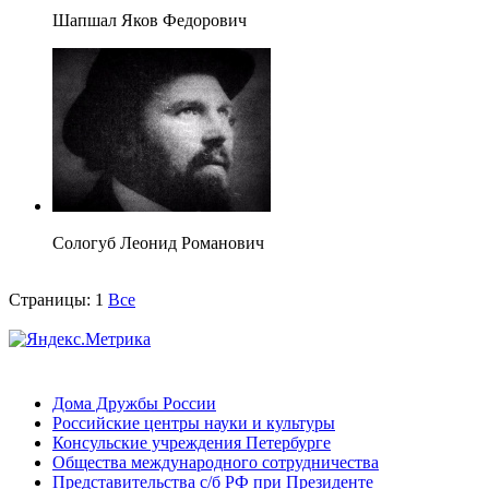
Шапшал Яков Федорович
Сологуб Леонид Романович
Страницы:
1
Все
Дома Дружбы России
Российские центры науки и культуры
Консульские учреждения Петербурге
Общества международного сотрудничества
Представительства с/б РФ при Президенте