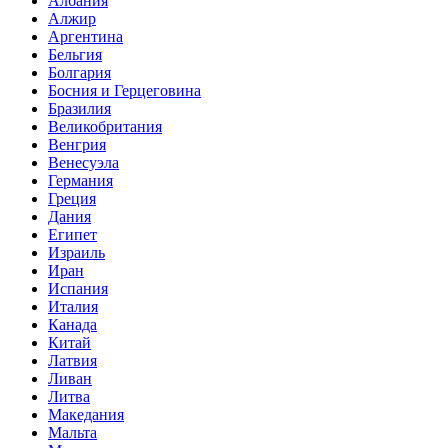
Албания
Алжир
Аргентина
Бельгия
Болгария
Босния и Герцеговина
Бразилия
Великобритания
Венгрия
Венесуэла
Германия
Греция
Дания
Египет
Израиль
Иран
Испания
Италия
Канада
Китай
Латвия
Ливан
Литва
Македания
Мальта