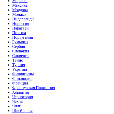
Марокко
Мексика
Молдова
Монако
Нидерланды
Норвегия
Парагвай
Польша
Португалия
Румыния
Сербия
Словакия
Словения
Тунис
Турция
Украина
Филлипины
Финляндия
Франция
Французская Полинезия
Хорватия
Черногория
Чехия
Чили
Швейцария