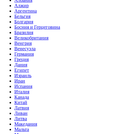
Албания
Алжир
Аргентина
Бельгия
Болгария
Босния и Герцеговина
Бразилия
Великобритания
Венгрия
Венесуэла
Германия
Греция
Дания
Египет
Израиль
Иран
Испания
Италия
Канада
Китай
Латвия
Ливан
Литва
Македания
Мальта