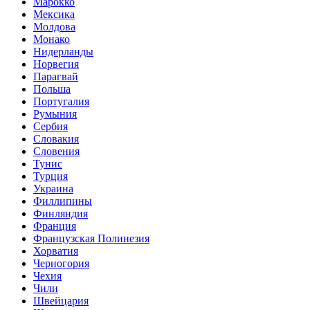
Марокко
Мексика
Молдова
Монако
Нидерланды
Норвегия
Парагвай
Польша
Португалия
Румыния
Сербия
Словакия
Словения
Тунис
Турция
Украина
Филлипины
Финляндия
Франция
Французская Полинезия
Хорватия
Черногория
Чехия
Чили
Швейцария