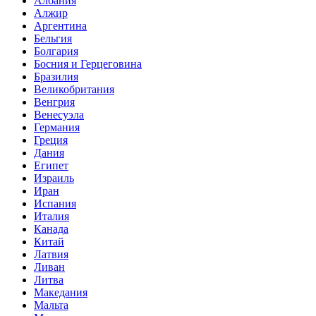
Албания
Алжир
Аргентина
Бельгия
Болгария
Босния и Герцеговина
Бразилия
Великобритания
Венгрия
Венесуэла
Германия
Греция
Дания
Египет
Израиль
Иран
Испания
Италия
Канада
Китай
Латвия
Ливан
Литва
Македания
Мальта