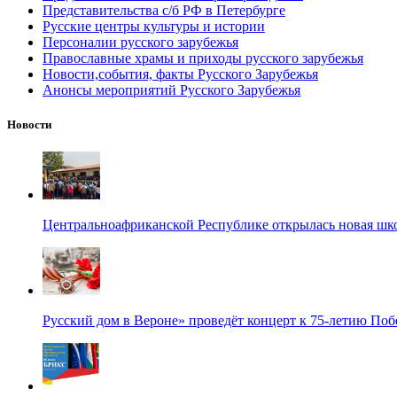
Представительства с/б РФ в Петербурге
Русские центры культуры и истории
Персоналии русского зарубежья
Православные храмы и приходы русского зарубежья
Новости,события, факты Русского Зарубежья
Анонсы мероприятий Русского Зарубежья
Новости
Центральноафриканской Республике открылась новая шк
Русский дом в Вероне» проведёт концерт к 75-летию По