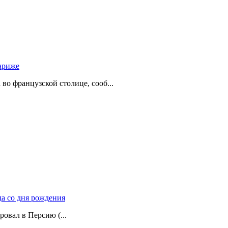
ариже
о французской столице, сооб...
да со дня рождения
ровал в Персию (...