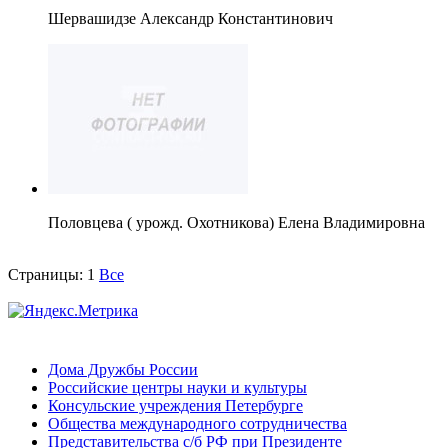
Шервашидзе Александр Константинович
Половцева ( урожд. Охотникова) Елена Владимировна
Страницы:
1
Все
Дома Дружбы России
Российские центры науки и культуры
Консульские учреждения Петербурге
Общества международного сотрудничества
Представительства с/б РФ при Президенте