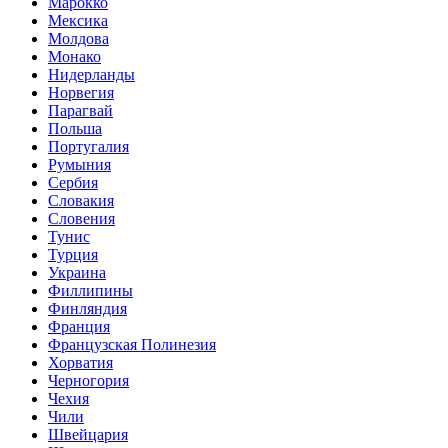
Марокко
Мексика
Молдова
Монако
Нидерланды
Норвегия
Парагвай
Польша
Португалия
Румыния
Сербия
Словакия
Словения
Тунис
Турция
Украина
Филлипины
Финляндия
Франция
Французская Полинезия
Хорватия
Черногория
Чехия
Чили
Швейцария