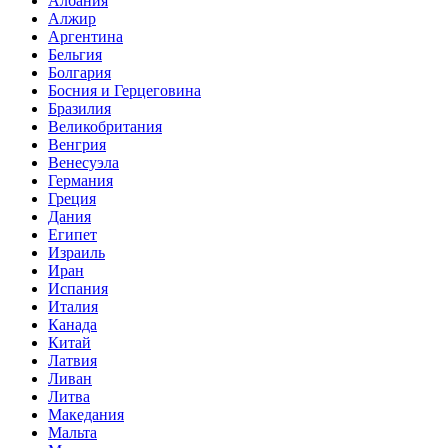
Албания
Алжир
Аргентина
Бельгия
Болгария
Босния и Герцеговина
Бразилия
Великобритания
Венгрия
Венесуэла
Германия
Греция
Дания
Египет
Израиль
Иран
Испания
Италия
Канада
Китай
Латвия
Ливан
Литва
Македания
Мальта