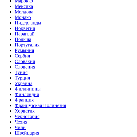
Марокко
Мексика
Молдова
Монако
Нидерланды
Норвегия
Парагвай
Польша
Португалия
Румыния
Сербия
Словакия
Словения
Тунис
Турция
Украина
Филлипины
Финляндия
Франция
Французская Полинезия
Хорватия
Черногория
Чехия
Чили
Швейцария