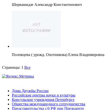
Шервашидзе Александр Константинович
Половцева ( урожд. Охотникова) Елена Владимировна
Страницы:
1
Все
Дома Дружбы России
Российские центры науки и культуры
Консульские учреждения Петербурге
Общества международного сотрудничества
Представительства с/б РФ при Президенте