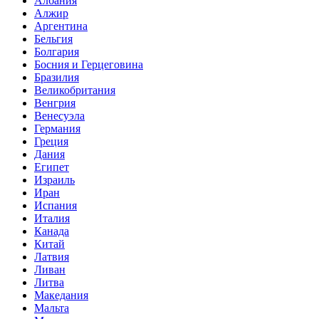
Албания
Алжир
Аргентина
Бельгия
Болгария
Босния и Герцеговина
Бразилия
Великобритания
Венгрия
Венесуэла
Германия
Греция
Дания
Египет
Израиль
Иран
Испания
Италия
Канада
Китай
Латвия
Ливан
Литва
Македания
Мальта