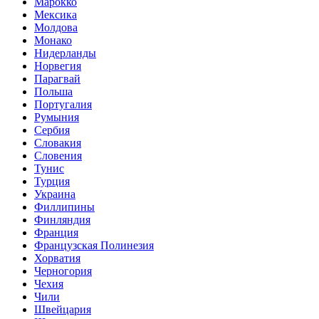
Марокко
Мексика
Молдова
Монако
Нидерланды
Норвегия
Парагвай
Польша
Португалия
Румыния
Сербия
Словакия
Словения
Тунис
Турция
Украина
Филлипины
Финляндия
Франция
Французская Полинезия
Хорватия
Черногория
Чехия
Чили
Швейцария