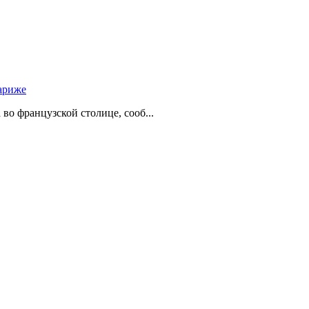
ариже
о французской столице, сооб...