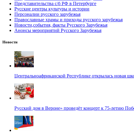
Представительства с/б РФ в Петербурге
Русские центры культуры и истории
Персоналии русского зарубежья
Православные храмы и приходы русского зарубежья
Новости,события, факты Русского Зарубежья
Анонсы мероприятий Русского Зарубежья
Новости
Центральноафриканской Республике открылась новая шк
Русский дом в Вероне» проведёт концерт к 75-летию По