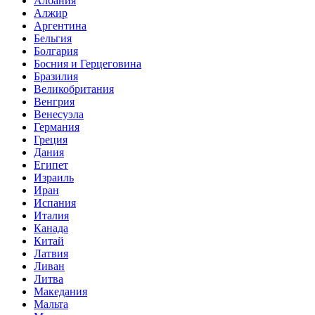
Албания
Алжир
Аргентина
Бельгия
Болгария
Босния и Герцеговина
Бразилия
Великобритания
Венгрия
Венесуэла
Германия
Греция
Дания
Египет
Израиль
Иран
Испания
Италия
Канада
Китай
Латвия
Ливан
Литва
Македания
Мальта