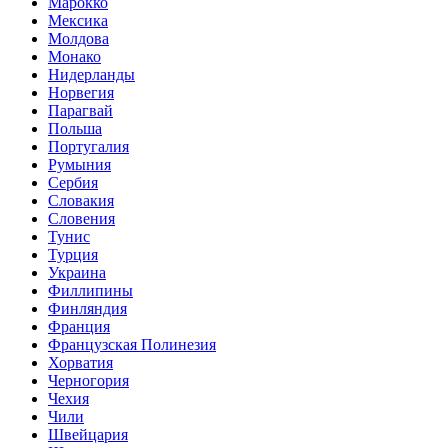
Марокко
Мексика
Молдова
Монако
Нидерланды
Норвегия
Парагвай
Польша
Португалия
Румыния
Сербия
Словакия
Словения
Тунис
Турция
Украина
Филлипины
Финляндия
Франция
Французская Полинезия
Хорватия
Черногория
Чехия
Чили
Швейцария