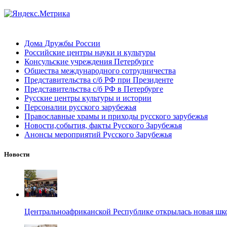
Дома Дружбы России
Российские центры науки и культуры
Консульские учреждения Петербурге
Общества международного сотрудничества
Представительства с/б РФ при Президенте
Представительства с/б РФ в Петербурге
Русские центры культуры и истории
Персоналии русского зарубежья
Православные храмы и приходы русского зарубежья
Новости,события, факты Русского Зарубежья
Анонсы мероприятий Русского Зарубежья
Новости
Центральноафриканской Республике открылась новая шк