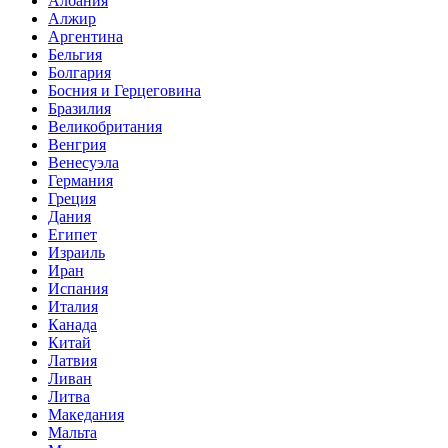
Албания
Алжир
Аргентина
Бельгия
Болгария
Босния и Герцеговина
Бразилия
Великобритания
Венгрия
Венесуэла
Германия
Греция
Дания
Египет
Израиль
Иран
Испания
Италия
Канада
Китай
Латвия
Ливан
Литва
Македания
Мальта