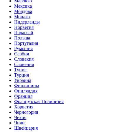
Марокко
Мексика
Молдова
Монако
Нидерланды
Норвегия
Парагвай
Польша
Португалия
Румыния
Сербия
Словакия
Словения
Тунис
Турция
Украина
Филлипины
Финляндия
Франция
Французская Полинезия
Хорватия
Черногория
Чехия
Чили
Швейцария