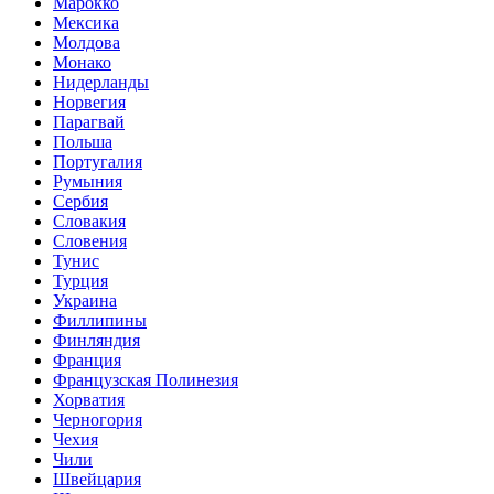
Марокко
Мексика
Молдова
Монако
Нидерланды
Норвегия
Парагвай
Польша
Португалия
Румыния
Сербия
Словакия
Словения
Тунис
Турция
Украина
Филлипины
Финляндия
Франция
Французская Полинезия
Хорватия
Черногория
Чехия
Чили
Швейцария