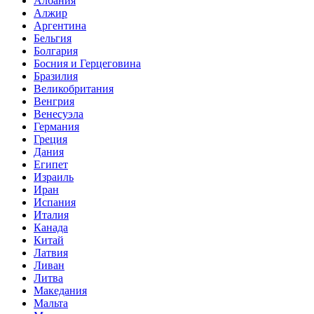
Албания
Алжир
Аргентина
Бельгия
Болгария
Босния и Герцеговина
Бразилия
Великобритания
Венгрия
Венесуэла
Германия
Греция
Дания
Египет
Израиль
Иран
Испания
Италия
Канада
Китай
Латвия
Ливан
Литва
Македания
Мальта