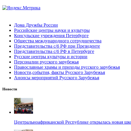
Дома Дружбы России
Российские центры науки и культуры
Консульские учреждения Петербурге
Общества международного сотрудничества
Представительства с/б РФ при Президенте
Представительства с/б РФ в Петербурге
Русские центры культуры и истории
Персоналии русского зарубежья
Православные храмы и приходы русского зарубежья
Новости,события, факты Русского Зарубежья
Анонсы мероприятий Русского Зарубежья
Новости
Центральноафриканской Республике открылась новая шк