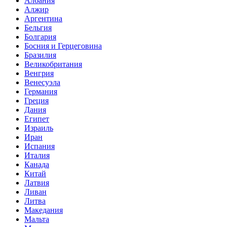
Албания
Алжир
Аргентина
Бельгия
Болгария
Босния и Герцеговина
Бразилия
Великобритания
Венгрия
Венесуэла
Германия
Греция
Дания
Египет
Израиль
Иран
Испания
Италия
Канада
Китай
Латвия
Ливан
Литва
Македания
Мальта