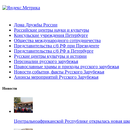
Дома Дружбы России
Российские центры науки и культуры
Консульские учреждения Петербурге
Общества международного сотрудничества
Представительства с/б РФ при Президенте
Представительства с/б РФ в Петербурге
Русские центры культуры и истории
Персоналии русского зарубежья
Православные храмы и приходы русского зарубежья
Новости,события, факты Русского Зарубежья
Анонсы мероприятий Русского Зарубежья
Новости
Центральноафриканской Республике открылась новая шк