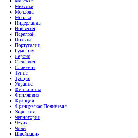
Марокко
Мексика
Молдова
Монако
Нидерланды
Норвегия
Парагвай
Польша
Португалия
Румыния
Сербия
Словакия
Словения
Тунис
Турция
Украина
Филлипины
Финляндия
Франция
Французская Полинезия
Хорватия
Черногория
Чехия
Чили
Швейцария