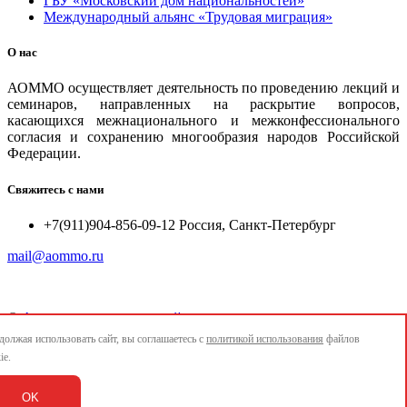
ГБУ «Московский дом национальностей»
Международный альянс «Трудовая миграция»
О нас
АОММО осуществляет деятельность по проведению лекций и
семинаров, направленных на раскрытие вопросов,
касающихся межнационального и межконфессионального
согласия и сохранению многообразия народов Российской
Федерации.
Свяжитесь с нами
+7(911)904-856-09-12 Россия, Санкт-Петербург
mail@aommo.ru
©
Ассоциация организаций по реализации национальных
проектов и достижению национальных целей развития
олжая использовать сайт, вы соглашаетесь с
политикой использования
файлов
"АОММО"
ie.
e-mail:
mail@aommo.ru
OK