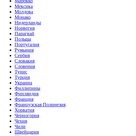
Марокко
Мексика
Молдова
Монако
Нидерланды
Норвегия
Парагвай
Польша
Португалия
Румыния
Сербия
Словакия
Словения
Тунис
Турция
Украина
Филлипины
Финляндия
Франция
Французская Полинезия
Хорватия
Черногория
Чехия
Чили
Швейцария