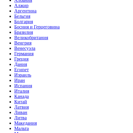
Албания
Алжир
Аргентина
Бельгия
Болгария
Босния и Герцеговина
Бразилия
Великобритания
Венгрия
Венесуэла
Германия
Греция
Дания
Египет
Израиль
Иран
Испания
Италия
Канада
Китай
Латвия
Ливан
Литва
Македания
Мальта