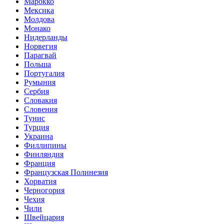
Марокко
Мексика
Молдова
Монако
Нидерланды
Норвегия
Парагвай
Польша
Португалия
Румыния
Сербия
Словакия
Словения
Тунис
Турция
Украина
Филлипины
Финляндия
Франция
Французская Полинезия
Хорватия
Черногория
Чехия
Чили
Швейцария