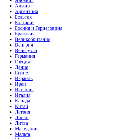
Албания
Алжир
Аргентина
Бельгия
Болгария
Босния и Герцеговина
Бразилия
Великобритания
Венгрия
Венесуэла
Германия
Греция
Дания
Египет
Израиль
Иран
Испания
Италия
Канада
Китай
Латвия
Ливан
Литва
Македания
Мальта