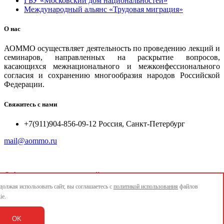
ГБУ «Московский дом национальностей»
Международный альянс «Трудовая миграция»
О нас
АОММО осуществляет деятельность по проведению лекций и
семинаров, направленных на раскрытие вопросов,
касающихся межнационального и межконфессионального
согласия и сохранению многообразия народов Российской
Федерации.
Свяжитесь с нами
+7(911)904-856-09-12 Россия, Санкт-Петербург
mail@aommo.ru
©
Ассоциация организаций по реализации национальных
проектов и достижению национальных целей развития
олжая использовать сайт, вы соглашаетесь с
политикой использования
файлов
"АОММО"
ie.
e-mail:
mail@aommo.ru
OK