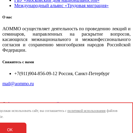
ГБУ «Московский дом национальностей»
Международный альянс «Трудовая миграция»
О нас
АОММО осуществляет деятельность по проведению лекций и
семинаров, направленных на раскрытие вопросов,
касающихся межнационального и межконфессионального
согласия и сохранению многообразия народов Российской
Федерации.
Свяжитесь с нами
+7(911)904-856-09-12 Россия, Санкт-Петербург
mail@aommo.ru
©
Ассоциация организаций по реализации национальных
проектов и достижению национальных целей развития
олжая использовать сайт, вы соглашаетесь с
политикой использования
файлов
"АОММО"
ie.
e-mail:
mail@aommo.ru
OK