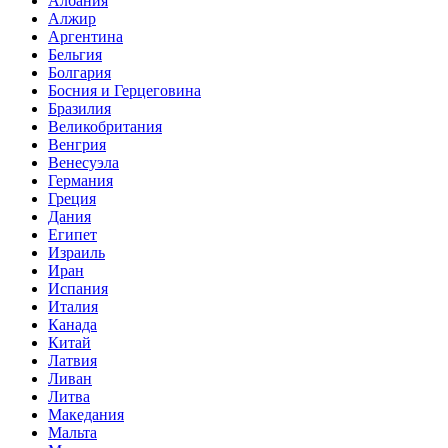
Албания
Алжир
Аргентина
Бельгия
Болгария
Босния и Герцеговина
Бразилия
Великобритания
Венгрия
Венесуэла
Германия
Греция
Дания
Египет
Израиль
Иран
Испания
Италия
Канада
Китай
Латвия
Ливан
Литва
Македания
Мальта