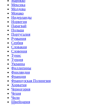
Марокко
Мексика
Молдова
Монако
Нидерланды
Норвегия
Парагвай
Польша
Португалия
Румыния
Сербия
Словакия
Словения
Тунис
Турция
Украина
Филлипины
Финляндия
Франция
Французская Полинезия
Хорватия
Черногория
Чехия
Чили
Швейцария