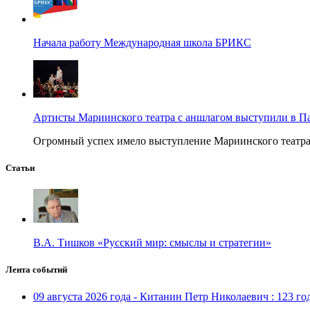
Начала работу Международная школа БРИКС
Артисты Мариинского театра с аншлагом выступили в П
Огромный успех имело выступление Мариинского театра в
Статьи
В.А. Тишков «Русский мир: смыслы и стратегии»
Лента событий
09 августа 2026 года - Китанин Петр Николаевич : 123 го