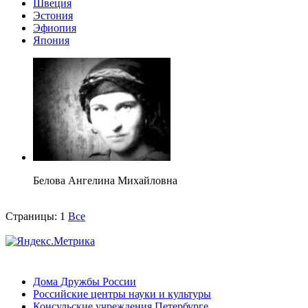
Швеция
Эстония
Эфиопия
Япония
Белова Ангелина Михайловна
Страницы:
1
Все
Дома Дружбы России
Российские центры науки и культуры
Консульские учреждения Петербурге