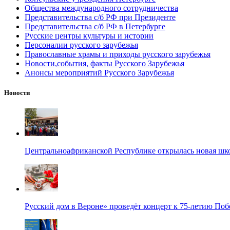
Общества международного сотрудничества
Представительства с/б РФ при Президенте
Представительства с/б РФ в Петербурге
Русские центры культуры и истории
Персоналии русского зарубежья
Православные храмы и приходы русского зарубежья
Новости,события, факты Русского Зарубежья
Анонсы мероприятий Русского Зарубежья
Новости
Центральноафриканской Республике открылась новая шк
Русский дом в Вероне» проведёт концерт к 75-летию По