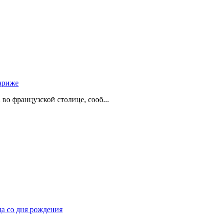
ариже
о французской столице, сооб...
да со дня рождения