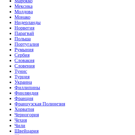
Марокко
Мексика
Молдова
Монако
Нидерланды
Норвегия
Парагвай
Польша
Португалия
Румыния
Сербия
Словакия
Словения
Тунис
Турция
Украина
Филлипины
Финляндия
Франция
Французская Полинезия
Хорватия
Черногория
Чехия
Чили
Швейцария