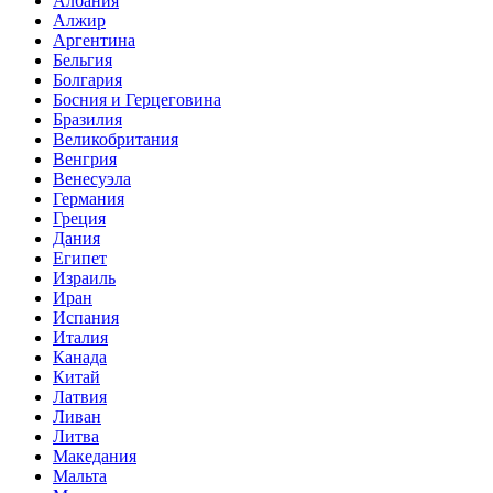
Албания
Алжир
Аргентина
Бельгия
Болгария
Босния и Герцеговина
Бразилия
Великобритания
Венгрия
Венесуэла
Германия
Греция
Дания
Египет
Израиль
Иран
Испания
Италия
Канада
Китай
Латвия
Ливан
Литва
Македания
Мальта