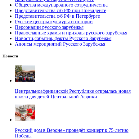
Общества международного сотрудничества
Представительства с/б РФ при Президенте
Представительства с/б РФ в Петербурге
Русские центры культуры и истории
Персоналии русского зарубежья
Православные храмы и приходы русского зарубежья
Новости,события, факты Русского Зарубежья
Анонсы мероприятий Русского Зарубежья
Новости
Центральноафриканской Республике открылась новая
школа для детей Центральной Африки
Русский дом в Вероне» проведёт концерт к 75-летию
Победы