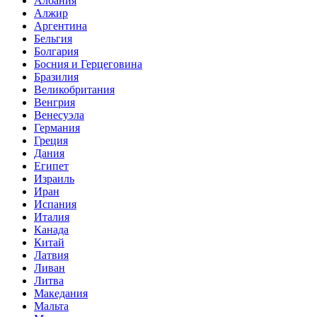
Албания
Алжир
Аргентина
Бельгия
Болгария
Босния и Герцеговина
Бразилия
Великобритания
Венгрия
Венесуэла
Германия
Греция
Дания
Египет
Израиль
Иран
Испания
Италия
Канада
Китай
Латвия
Ливан
Литва
Македания
Мальта