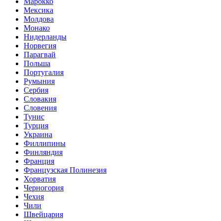
Марокко
Мексика
Молдова
Монако
Нидерланды
Норвегия
Парагвай
Польша
Португалия
Румыния
Сербия
Словакия
Словения
Тунис
Турция
Украина
Филлипины
Финляндия
Франция
Французская Полинезия
Хорватия
Черногория
Чехия
Чили
Швейцария