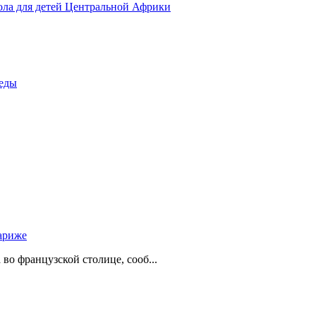
ола для детей Центральной Африки
беды
ариже
о французской столице, сооб...