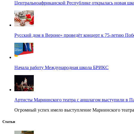
Центральноафриканской Республике открылась новая шк
Русский дом в Вероне» проведёт концерт к 75-летию По
Начала работу Международная школа БРИКС
Артисты Мариинского театра с аншлагом выступили в П
Огромный успех имело выступление Мариинского театра в
Статьи