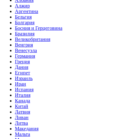
Албания
Алжир
Аргентина
Бельгия
Болгария
Босния и Герцеговина
Бразилия
Великобритания
Венгрия
Венесуэла
Германия
Греция
Дания
Египет
Израиль
Иран
Испания
Италия
Канада
Китай
Латвия
Ливан
Литва
Македания
Мальта