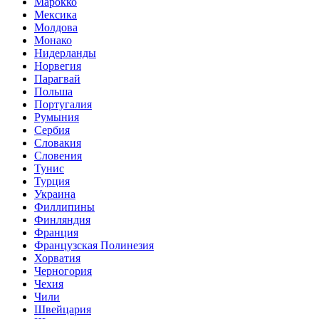
Марокко
Мексика
Молдова
Монако
Нидерланды
Норвегия
Парагвай
Польша
Португалия
Румыния
Сербия
Словакия
Словения
Тунис
Турция
Украина
Филлипины
Финляндия
Франция
Французская Полинезия
Хорватия
Черногория
Чехия
Чили
Швейцария