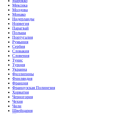
Марокко
Мексика
Молдова
Монако
Нидерланды
Норвегия
Парагвай
Польша
Португалия
Румыния
Сербия
Словакия
Словения
Тунис
Турция
Украина
Филлипины
Финляндия
Франция
Французская Полинезия
Хорватия
Черногория
Чехия
Чили
Швейцария