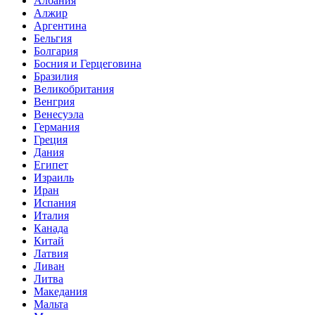
Албания
Алжир
Аргентина
Бельгия
Болгария
Босния и Герцеговина
Бразилия
Великобритания
Венгрия
Венесуэла
Германия
Греция
Дания
Египет
Израиль
Иран
Испания
Италия
Канада
Китай
Латвия
Ливан
Литва
Македания
Мальта