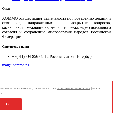
О нас
АОММО осуществляет деятельность по проведению лекций и
семинаров, направленных на раскрытие вопросов,
касающихся межнационального и межконфессионального
согласия и сохранению многообразия народов Российской
Федерации.
Свяжитесь с нами
+7(911)904-856-09-12 Россия, Санкт-Петербург
mail@aommo.ru
©
Ассоциация организаций по реализации национальных
проектов и достижению национальных целей развития
олжая использовать сайт, вы соглашаетесь с
политикой использования
файлов
"АОММО"
ie.
e-mail:
mail@aommo.ru
OK