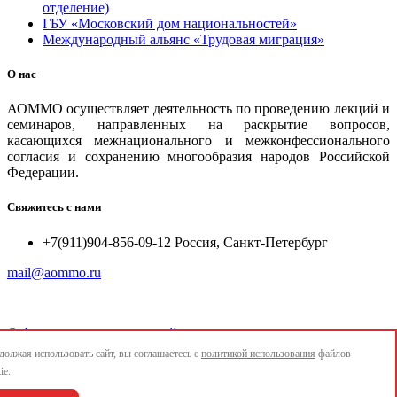
отделение)
ГБУ «Московский дом национальностей»
Международный альянс «Трудовая миграция»
О нас
АОММО осуществляет деятельность по проведению лекций и
семинаров, направленных на раскрытие вопросов,
касающихся межнационального и межконфессионального
согласия и сохранению многообразия народов Российской
Федерации.
Свяжитесь с нами
+7(911)904-856-09-12 Россия, Санкт-Петербург
mail@aommo.ru
©
Ассоциация организаций по реализации национальных
проектов и достижению национальных целей развития
олжая использовать сайт, вы соглашаетесь с
политикой использования
файлов
"АОММО"
ie.
e-mail:
mail@aommo.ru