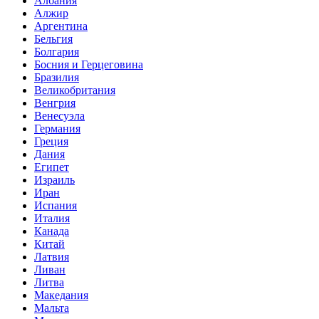
Албания
Алжир
Аргентина
Бельгия
Болгария
Босния и Герцеговина
Бразилия
Великобритания
Венгрия
Венесуэла
Германия
Греция
Дания
Египет
Израиль
Иран
Испания
Италия
Канада
Китай
Латвия
Ливан
Литва
Македания
Мальта