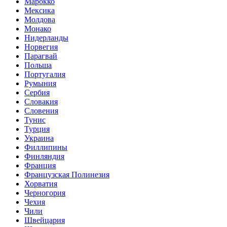
Марокко
Мексика
Молдова
Монако
Нидерланды
Норвегия
Парагвай
Польша
Португалия
Румыния
Сербия
Словакия
Словения
Тунис
Турция
Украина
Филлипины
Финляндия
Франция
Французская Полинезия
Хорватия
Черногория
Чехия
Чили
Швейцария