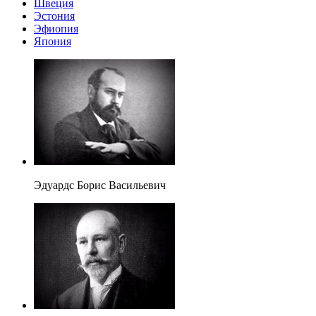
Швеция
Эстония
Эфиопия
Япония
Эдуардс Борис Васильевич