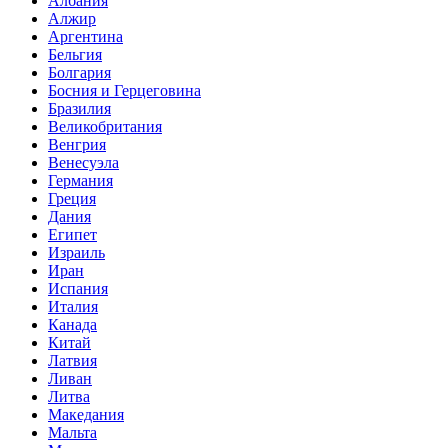
Албания
Алжир
Аргентина
Бельгия
Болгария
Босния и Герцеговина
Бразилия
Великобритания
Венгрия
Венесуэла
Германия
Греция
Дания
Египет
Израиль
Иран
Испания
Италия
Канада
Китай
Латвия
Ливан
Литва
Македания
Мальта