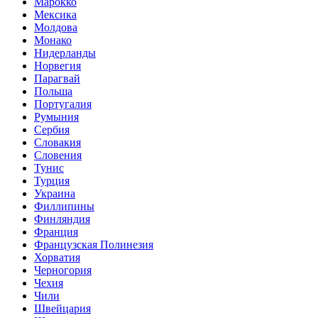
Марокко
Мексика
Молдова
Монако
Нидерланды
Норвегия
Парагвай
Польша
Португалия
Румыния
Сербия
Словакия
Словения
Тунис
Турция
Украина
Филлипины
Финляндия
Франция
Французская Полинезия
Хорватия
Черногория
Чехия
Чили
Швейцария