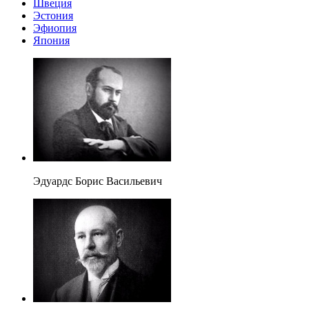
Швеция
Эстония
Эфиопия
Япония
Эдуардс Борис Васильевич