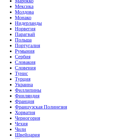
Марокко
Мексика
Молдова
Монако
Нидерланды
Норвегия
Парагвай
Польша
Португалия
Румыния
Сербия
Словакия
Словения
Тунис
Турция
Украина
Филлипины
Финляндия
Франция
Французская Полинезия
Хорватия
Черногория
Чехия
Чили
Швейцария