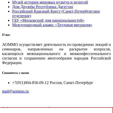
Музей истории мировых культур и религий
Дом Дружбы Республики Дагестан
Российский Красный Крест (Санкт-Петербургское
отделение)
ГБУ «Московский дом национальностей»
Международный альянс «Трудовая миграция»
О нас
АОММО осуществляет деятельность по проведению лекций и
семинаров, направленных на раскрытие вопросов,
касающихся межнационального и межконфессионального
согласия и сохранению многообразия народов Российской
Федерации.
Свяжитесь с нами
+7(911)904-856-09-12 Россия, Санкт-Петербург
mail@aommo.ru
©
Ассоциация организаций по реализации национальных
проектов и достижению национальных целей развития