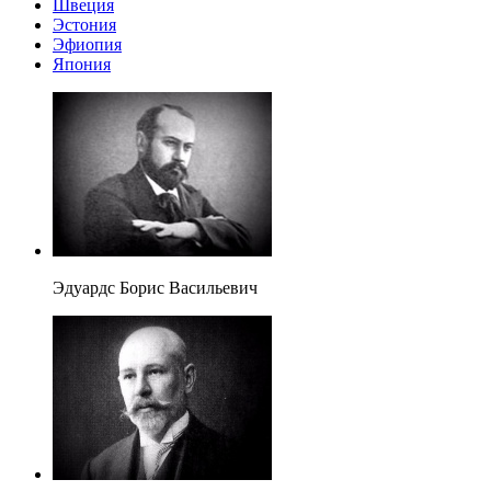
Швеция
Эстония
Эфиопия
Япония
Эдуардс Борис Васильевич