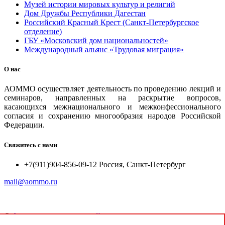
Музей истории мировых культур и религий
Дом Дружбы Республики Дагестан
Российский Красный Крест (Санкт-Петербургское
отделение)
ГБУ «Московский дом национальностей»
Международный альянс «Трудовая миграция»
О нас
АОММО осуществляет деятельность по проведению лекций и
семинаров, направленных на раскрытие вопросов,
касающихся межнационального и межконфессионального
согласия и сохранению многообразия народов Российской
Федерации.
Свяжитесь с нами
+7(911)904-856-09-12 Россия, Санкт-Петербург
mail@aommo.ru
©
Ассоциация организаций по реализации национальных
проектов и достижению национальных целей развития