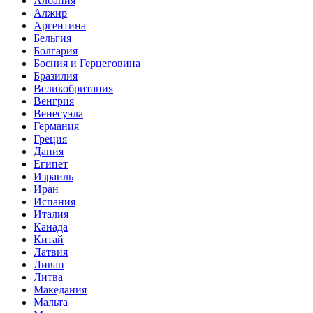
Албания
Алжир
Аргентина
Бельгия
Болгария
Босния и Герцеговина
Бразилия
Великобритания
Венгрия
Венесуэла
Германия
Греция
Дания
Египет
Израиль
Иран
Испания
Италия
Канада
Китай
Латвия
Ливан
Литва
Македания
Мальта