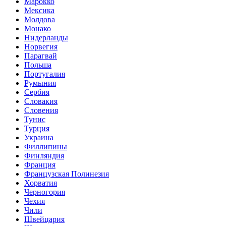
Марокко
Мексика
Молдова
Монако
Нидерланды
Норвегия
Парагвай
Польша
Португалия
Румыния
Сербия
Словакия
Словения
Тунис
Турция
Украина
Филлипины
Финляндия
Франция
Французская Полинезия
Хорватия
Черногория
Чехия
Чили
Швейцария