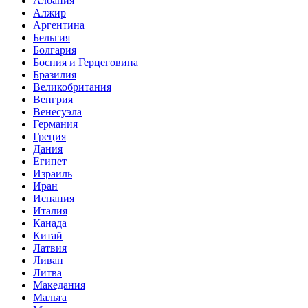
Албания
Алжир
Аргентина
Бельгия
Болгария
Босния и Герцеговина
Бразилия
Великобритания
Венгрия
Венесуэла
Германия
Греция
Дания
Египет
Израиль
Иран
Испания
Италия
Канада
Китай
Латвия
Ливан
Литва
Македания
Мальта