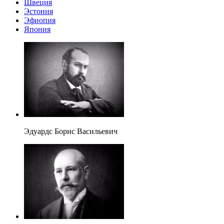
Швеция
Эстония
Эфиопия
Япония
Эдуардс Борис Васильевич