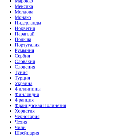
Марокко
Мексика
Молдова
Монако
Нидерланды
Норвегия
Парагвай
Польша
Португалия
Румыния
Сербия
Словакия
Словения
Тунис
Турция
Украина
Филлипины
Финляндия
Франция
Французская Полинезия
Хорватия
Черногория
Чехия
Чили
Швейцария