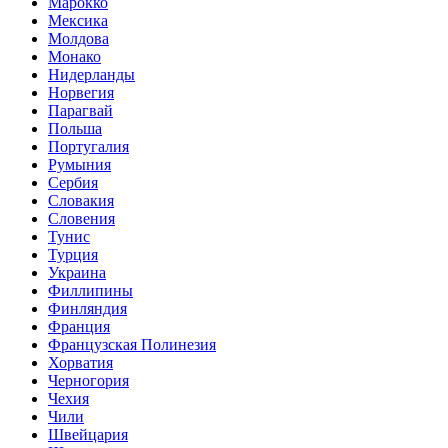
Марокко
Мексика
Молдова
Монако
Нидерланды
Норвегия
Парагвай
Польша
Португалия
Румыния
Сербия
Словакия
Словения
Тунис
Турция
Украина
Филлипины
Финляндия
Франция
Французская Полинезия
Хорватия
Черногория
Чехия
Чили
Швейцария