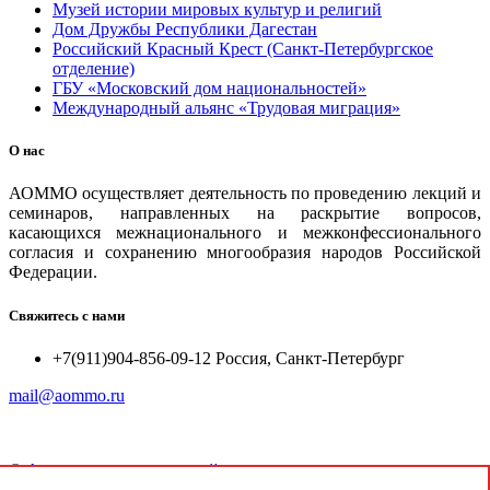
Музей истории мировых культур и религий
Дом Дружбы Республики Дагестан
Российский Красный Крест (Санкт-Петербургское
отделение)
ГБУ «Московский дом национальностей»
Международный альянс «Трудовая миграция»
О нас
АОММО осуществляет деятельность по проведению лекций и
семинаров, направленных на раскрытие вопросов,
касающихся межнационального и межконфессионального
согласия и сохранению многообразия народов Российской
Федерации.
Свяжитесь с нами
+7(911)904-856-09-12 Россия, Санкт-Петербург
mail@aommo.ru
©
Ассоциация организаций по реализации национальных
проектов и достижению национальных целей развития