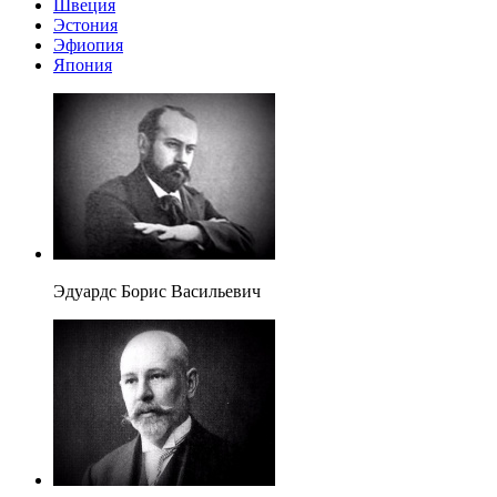
Швеция
Эстония
Эфиопия
Япония
Эдуардс Борис Васильевич