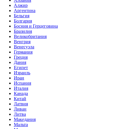
Албания
Алжир
Аргентина
Бельгия
Болгария
Босния и Герцеговина
Бразилия
Великобритания
Венгрия
Венесуэла
Германия
Греция
Дания
Египет
Израиль
Иран
Испания
Италия
Канада
Китай
Латвия
Ливан
Литва
Македания
Мальта