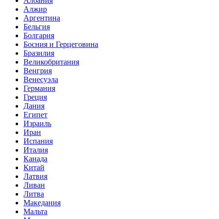
Албания
Алжир
Аргентина
Бельгия
Болгария
Босния и Герцеговина
Бразилия
Великобритания
Венгрия
Венесуэла
Германия
Греция
Дания
Египет
Израиль
Иран
Испания
Италия
Канада
Китай
Латвия
Ливан
Литва
Македания
Мальта