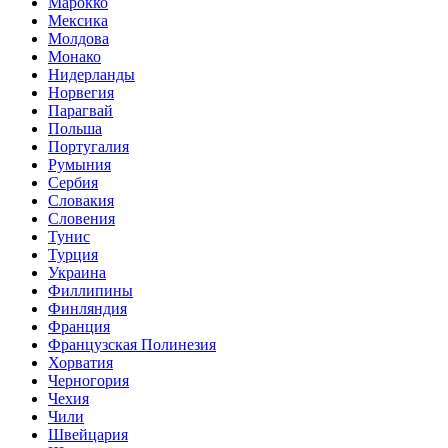
Марокко
Мексика
Молдова
Монако
Нидерланды
Норвегия
Парагвай
Польша
Португалия
Румыния
Сербия
Словакия
Словения
Тунис
Турция
Украина
Филлипины
Финляндия
Франция
Французская Полинезия
Хорватия
Черногория
Чехия
Чили
Швейцария