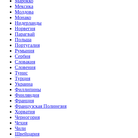
Марокко
Мексика
Молдова
Монако
Нидерланды
Норвегия
Парагвай
Польша
Португалия
Румыния
Сербия
Словакия
Словения
Тунис
Турция
Украина
Филлипины
Финляндия
Франция
Французская Полинезия
Хорватия
Черногория
Чехия
Чили
Швейцария