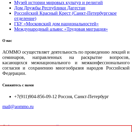
Музей истории мировых культур и религий
Дом Дружбы Республики Дагестан
Российский Красный Крест (Санкт-Петербургское
отделение)
ГБУ «Московский дом национальностей»
Международный альянс «Трудовая миграция»
О нас
АОММО осуществляет деятельность по проведению лекций и
семинаров, направленных на раскрытие вопросов,
касающихся межнационального и межконфессионального
согласия и сохранению многообразия народов Российской
Федерации.
Свяжитесь с нами
+7(911)904-856-09-12 Россия, Санкт-Петербург
mail@aommo.ru
©
Ассоциация организаций по реализации национальных
проектов и достижению национальных целей развития