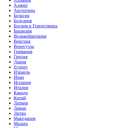
Албания
Алжир
Аргентина
Бельгия
Болгария
Босния и Герцеговина
Бразилия
Великобритания
Венгрия
Венесуэла
Германия
Греция
Дания
Египет
Израиль
Иран
Испания
Италия
Канада
Китай
Латвия
Ливан
Литва
Македания
Мальта