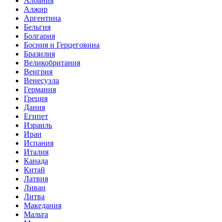
Албания
Алжир
Аргентина
Бельгия
Болгария
Босния и Герцеговина
Бразилия
Великобритания
Венгрия
Венесуэла
Германия
Греция
Дания
Египет
Израиль
Иран
Испания
Италия
Канада
Китай
Латвия
Ливан
Литва
Македания
Мальта