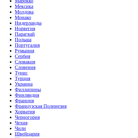
Марокко
Мексика
Молдова
Монако
Нидерланды
Норвегия
Парагвай
Польша
Португалия
Румыния
Сербия
Словакия
Словения
Тунис
Турция
Украина
Филлипины
Финляндия
Франция
Французская Полинезия
Хорватия
Черногория
Чехия
Чили
Швейцария