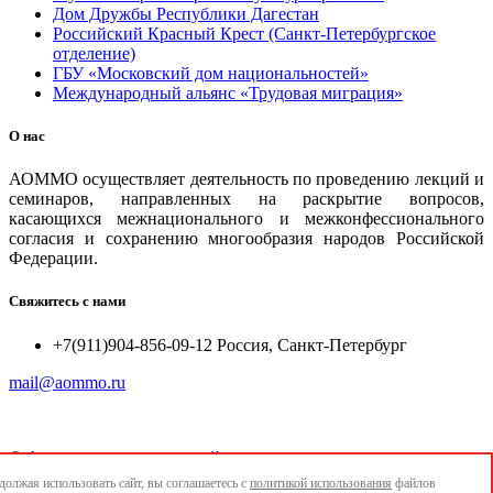
Дом Дружбы Республики Дагестан
Российский Красный Крест (Санкт-Петербургское
отделение)
ГБУ «Московский дом национальностей»
Международный альянс «Трудовая миграция»
О нас
АОММО осуществляет деятельность по проведению лекций и
семинаров, направленных на раскрытие вопросов,
касающихся межнационального и межконфессионального
согласия и сохранению многообразия народов Российской
Федерации.
Свяжитесь с нами
+7(911)904-856-09-12 Россия, Санкт-Петербург
mail@aommo.ru
©
Ассоциация организаций по реализации национальных
проектов и достижению национальных целей развития
олжая использовать сайт, вы соглашаетесь с
политикой использования
файлов