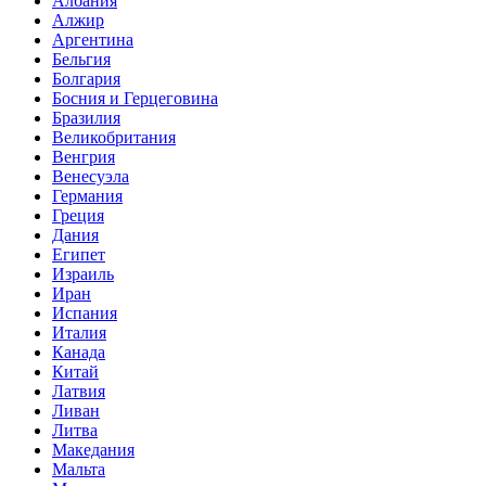
Албания
Алжир
Аргентина
Бельгия
Болгария
Босния и Герцеговина
Бразилия
Великобритания
Венгрия
Венесуэла
Германия
Греция
Дания
Египет
Израиль
Иран
Испания
Италия
Канада
Китай
Латвия
Ливан
Литва
Македания
Мальта