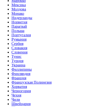
Марокко
Мексика
Молдова
Монако
Нидерланды
Норвегия
Парагвай
Польша
Португалия
Румыния
Сербия
Словакия
Словения
Тунис
Турция
Украина
Филлипины
Финляндия
Франция
Французская Полинезия
Хорватия
Черногория
Чехия
Чили
Швейцария