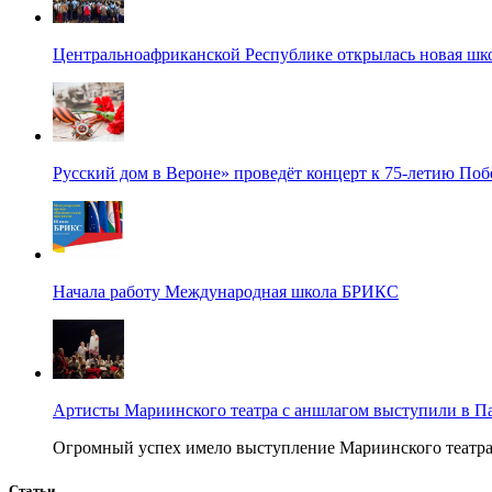
Центральноафриканской Республике открылась новая шк
Русский дом в Вероне» проведёт концерт к 75-летию По
Начала работу Международная школа БРИКС
Артисты Мариинского театра с аншлагом выступили в П
Огромный успех имело выступление Мариинского театра в
Статьи