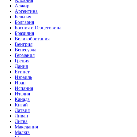
Албания
Алжир
Аргентина
Бельгия
Болгария
Босния и Герцеговина
Бразилия
Великобритания
Венгрия
Венесуэла
Германия
Греция
Дания
Египет
Израиль
Иран
Испания
Италия
Канада
Китай
Латвия
Ливан
Литва
Македания
Мальта