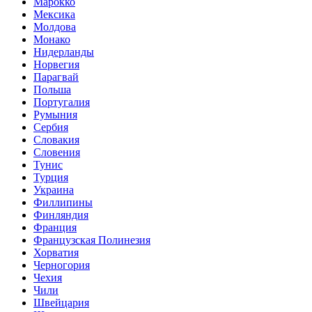
Марокко
Мексика
Молдова
Монако
Нидерланды
Норвегия
Парагвай
Польша
Португалия
Румыния
Сербия
Словакия
Словения
Тунис
Турция
Украина
Филлипины
Финляндия
Франция
Французская Полинезия
Хорватия
Черногория
Чехия
Чили
Швейцария