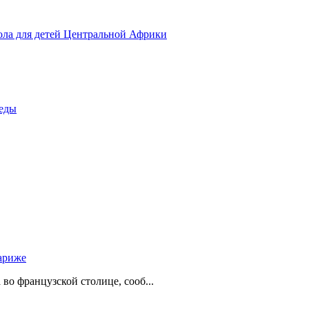
ола для детей Центральной Африки
беды
ариже
о французской столице, сооб...