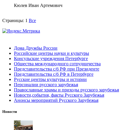
Кюлев Иван Артемович
Страницы:
1
Все
Дома Дружбы России
Российские центры науки и культуры
Консульские учреждения Петербурге
Общества международного сотрудничества
Представительства с/б РФ при Президенте
Представительства с/б РФ в Петербурге
Русские центры культуры и истории
Персоналии русского зарубежья
Православные храмы и приходы русского зарубежья
Новости,события, факты Русского Зарубежья
Анонсы мероприятий Русского Зарубежья
Новости