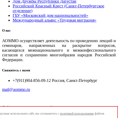
Дом Дружбы Республики Дагестан
Российский Красный Крест (Санкт-Петербургское
отделение)
ГБУ «Московский дом национальностей»
Международный альянс «Трудовая миграция»
О нас
АОММО осуществляет деятельность по проведению лекций и
семинаров, направленных на раскрытие вопросов,
касающихся межнационального и межконфессионального
согласия и сохранению многообразия народов Российской
Федерации.
Свяжитесь с нами
+7(911)904-856-09-12 Россия, Санкт-Петербург
mail@aommo.ru
©
Ассоциация организаций по реализации национальных
проектов и достижению национальных целей развития
олжая использовать сайт, вы соглашаетесь с
политикой использования
файлов
"АОММО"