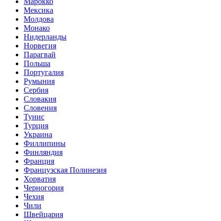
Марокко
Мексика
Молдова
Монако
Нидерланды
Норвегия
Парагвай
Польша
Португалия
Румыния
Сербия
Словакия
Словения
Тунис
Турция
Украина
Филлипины
Финляндия
Франция
Французская Полинезия
Хорватия
Черногория
Чехия
Чили
Швейцария