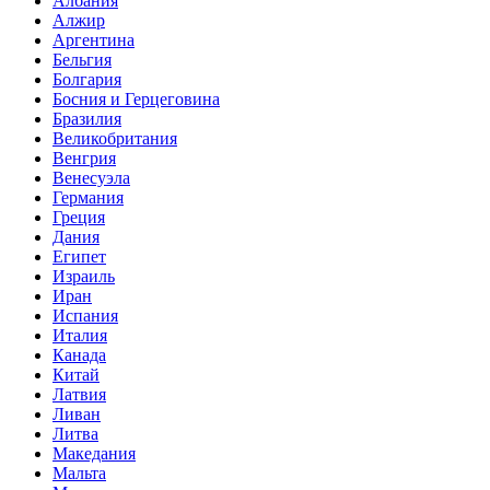
Албания
Алжир
Аргентина
Бельгия
Болгария
Босния и Герцеговина
Бразилия
Великобритания
Венгрия
Венесуэла
Германия
Греция
Дания
Египет
Израиль
Иран
Испания
Италия
Канада
Китай
Латвия
Ливан
Литва
Македания
Мальта