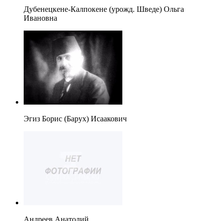
Дубенецкене-Калпокене (урожд. Шведе) Ольга
Ивановна
Эгиз Борис (Барух) Исаакович
Андреев Анатолий